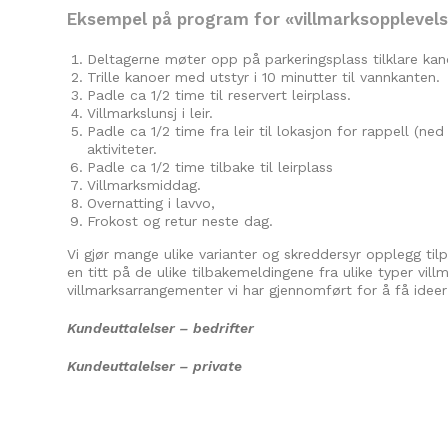
Eksempel på program for «villmarksopplevel
Deltagerne møter opp på parkeringsplass tilklare kan
Trille kanoer med utstyr i 10 minutter til vannkanten.
Padle ca 1/2 time til reservert leirplass.
Villmarkslunsj i leir.
Padle ca 1/2 time fra leir til lokasjon for rappell (ne
aktiviteter.
Padle ca 1/2 time tilbake til leirplass
Villmarksmiddag.
Overnatting i lavvo,
Frokost og retur neste dag.
Vi gjør mange ulike varianter og skreddersyr opplegg til
en titt på de ulike tilbakemeldingene fra ulike typer vill
villmarksarrangementer vi har gjennomført for å få ideer 
Kundeuttalelser
– bedrifter
Kundeuttalelser
– private