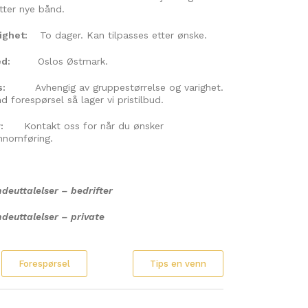
tter nye bånd.
righet:
To dager. Kan tilpasses etter ønske.
d:
Oslos Østmark.
s:
Avhengig av gruppestørrelse og varighet.
nd
forespørsel så lager vi pristilbud.
:
Kontakt oss for når du ønsker
nnomføring.
deuttalelser
– bedrifter
deuttalelser
– private
Forespørsel
Tips en venn