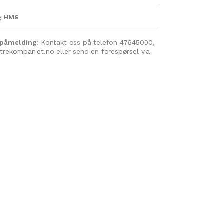
og HMS
 påmelding
: Kontakt oss på telefon
47645000
,
trekompaniet.no
eller send en
forespørsel via