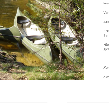
kny
Va
Ste
Pri
Se
Når
gje
Kun
Kun