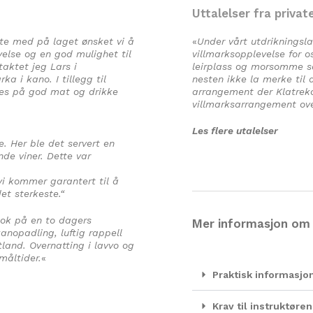
Uttalelser fra privat
tte med på laget ønsket vi å
«
Under vårt utdrikningsl
else og en god mulighet til
villmarksopplevelse for 
taktet jeg Lars i
leirplass og morsomme sa
a i kano. I tillegg til
nesten ikke la merke til 
eres på god mat og drikke
arrangement der Klatrekom
villmarksarrangement ove
Les flere utalelser
. Her ble det servert en
de viner. Dette var
vi kommer garantert til å
et sterkeste.“
tok på en to dagers
Mer informasjon om 
nopadling, luftig rappell
tland. Overnatting i lavvo og
måltider.
«
Praktisk informasjo
Krav til instruktør