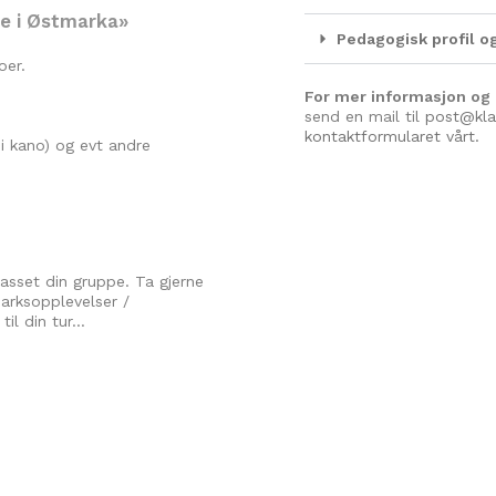
se i Østmarka»
Pedagogisk profil 
oer.
For mer informasjon og
send en mail til
post@kla
kontaktformularet vårt.
d i kano) og evt andre
passet din gruppe. Ta gjerne
marksopplevelser /
til din tur…