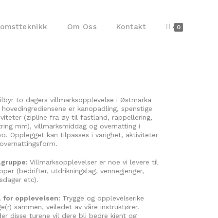
komstteknikk
Om Oss
Kontakt
0
tilbyr to dagers villmarksopplevelse i Østmarka
 hovedingrediensene er kanopadling, spenstige
iviteter (zipline fra øy til fastland, rappellering,
tring mm), villmarksmiddag og overnatting i
vo. Opplegget kan tilpasses i varighet, aktiviteter
overnattingsform.
lgruppe:
Villmarksopplevelser er noe vi levere til
pper (bedrifter, utdrikningslag, vennegjenger,
sdager etc).
 for opplevelsen:
Trygge og opplevelserike
e(r) sammen, veiledet av våre instruktører.
er disse turene vil dere bli bedre kjent og