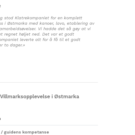
e
ag stod Klatrekompaniet for en komplett
oss i Østmarka med kanoer, lavo, etablering av
marbeidsøvelser. Vi hadde det så gøy at vi
at regnet høljet ned. Det var et godt
paniet leverte alt for å få til et godt
r to dager.»
Villmarksopplevelse i Østmarka
n
en / guidens kompetanse