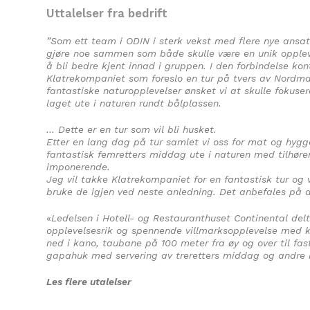
Uttalelser fra bedrift
”Som ett team i ODIN i sterk vekst med flere nye ansa
gjøre noe sammen som både skulle være en unik opplev
å bli bedre kjent innad i gruppen. I den forbindelse kon
Klatrekompaniet som foreslo en tur på tvers av Nordmark
fantastiske naturopplevelser ønsket vi at skulle fokus
laget ute i naturen rundt bålplassen.
… Dette er en tur som vil bli husket.
Etter en lang dag på tur samlet vi oss for mat og hygge
fantastisk femretters middag ute i naturen med tilhøren
imponerende.
Jeg vil takke Klatrekompaniet for en fantastisk tur og 
bruke de igjen ved neste anledning. Det anbefales på d
«
Ledelsen i Hotell- og Restauranthuset Continental del
opplevelsesrik og spennende villmarksopplevelse med ka
ned i kano, taubane på 100 meter fra øy og over til fas
gapahuk med servering av treretters middag og andre 
Les flere utalelser