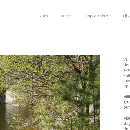
Kurs
Turer
Opplevelser
Til
Vi 
der
akt
kla
lav
og 
Må
gru
bur
Mål
dag
Und