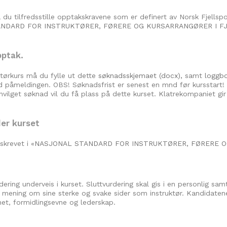
 du tilfredsstille opptakskravene som er definert av Norsk Fjellspor
NDARD FOR INSTRUKTØRER, FØRERE OG KURSARRANGØRER I F
pptak.
ktørkurs må du fylle ut dette
søknadsskjemaet (docx),
samt
loggb
påmeldingen. OBS! Søknadsfrist er senest en mnd før kursstart! V
nnvilget søknad vil du få plass på dette kurset. Klatrekompaniet g
er kurset
krevet i «
NASJONAL STANDARD FOR INSTRUKTØRER, FØRERE O
ering underveis i kurset. Sluttvurdering skal gis i en personlig sa
n mening om sine sterke og svake sider som instruktør. Kandidatene
ghet, formidlingsevne og lederskap.