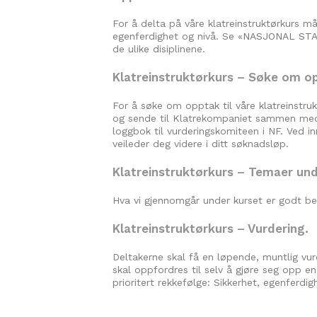
For å delta på våre klatreinstruktørkurs må
egenferdighet og nivå. Se «
NASJONAL STA
de ulike disiplinene.
Klatreinstruktørkurs – Søke om o
For å søke om opptak til våre klatreinstru
og sende til Klatrekompaniet sammen med 
loggbok til vurderingskomiteen i NF. Ved i
veileder deg videre i ditt søknadsløp.
Klatreinstruktørkurs – Temaer und
Hva vi gjennomgår under kurset er godt bes
Klatreinstruktørkurs – Vurdering.
Deltakerne skal få en løpende, muntlig vurd
skal oppfordres til selv å gjøre seg opp e
prioritert rekkefølge: Sikkerhet, egenferdi