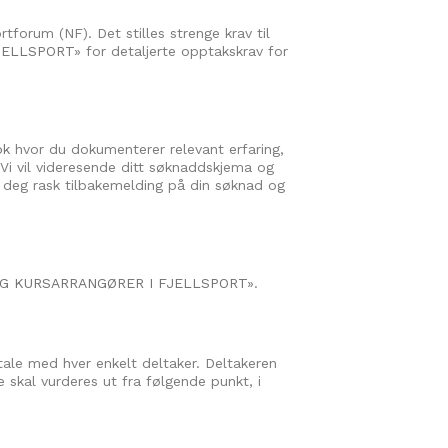
tforum (NF). Det stilles strenge krav til
JELLSPORT
» for detaljerte opptakskrav for
ok
hvor du dokumenterer relevant erfaring,
i vil videresende ditt søknaddskjema og
ir deg rask tilbakemelding på din søknad og
G KURSARRANGØRER I FJELLSPORT
».
mtale med hver enkelt deltaker. Deltakeren
 skal vurderes ut fra følgende punkt, i