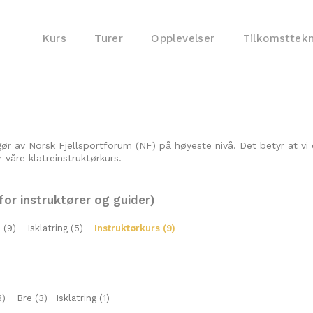
Kurs
Turer
Opplevelser
Tilkomsttek
ør av Norsk Fjellsportforum (NF) på høyeste nivå. Det betyr at 
 våre klatreinstruktørkurs.
for instruktører og guider)
 (9)
Isklatring (5)
Instruktørkurs (9)
3)
Bre (3)
Isklatring (1)