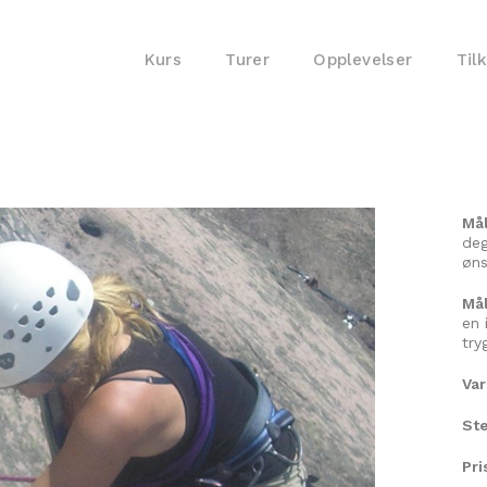
Kurs
Turer
Opplevelser
Til
Må
deg
øns
Mål
en 
try
Va
Ste
Pri