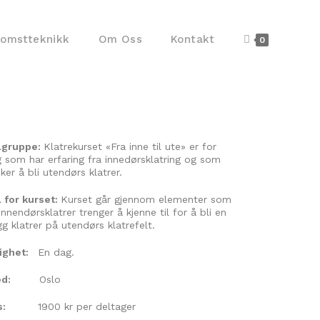
komstteknikk
Om Oss
Kontakt
0
lgruppe:
Klatrekurset «Fra inne til ute» er for
 som har erfaring fra innedørsklatring og som
ker å bli utendørs klatrer.
 for kurset:
Kurset går gjennom elementer som
innendørsklatrer trenger å kjenne til for å bli en
gg klatrer på utendørs klatrefelt.
righet:
En dag.
d:
Oslo
s:
1900 kr per deltager