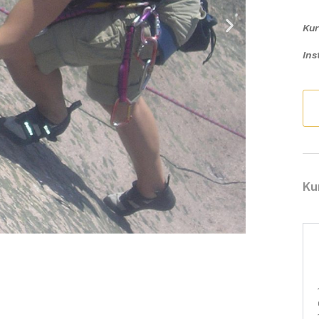
Ku
Ins
Ku