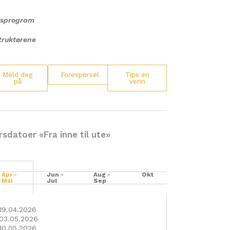
rsprogram
truktørene
Meld deg
Forespørsel
Tips en
på
venn
rsdatoer «Fra inne til ute»
Apr -
Jun -
Aug -
Okt
Mai
Jul
Sep
19.04.2026
03.05.2026
10.05.2026