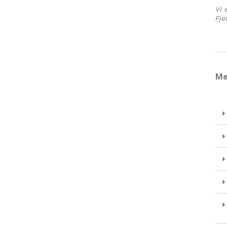
Vi 
Fje
Me