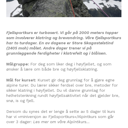
Fjellsportkurs er turbasert. Vi går på 2000 meters topper
som involverer klatring og brevandring. Våre fjellsportkurs
har to turdager. En av dagene er Store Skagastølstind
(2405 moh) målet. Andre dager trener vi på
grunnleggende ferdigheter i klatrefelt og i blåisen.
Målgruppe:
For deg som liker deg i høyfjellet, og som
ønsker å lære om både bre og høyfjellsklatring.
Mål for kurset:
Kurset gir deg grunnlag for å gjøre egne
alpine turer. Du lærer sikker ferdsel over bre, metoder for
sikker klatring i høyfjellet. Du vil danne grunnlag for
helhetstenkning rundt høyfjellsaktivitet når det gjelder bre,
snø, is og fjell.
Dersom du synes det er lenge å sette av 5 dager til kurs
har vi «miniversjon av Fjellsportkurs»/Alpintkurs som går
over 3 dager:
Les mer om våre Alpintkurs…