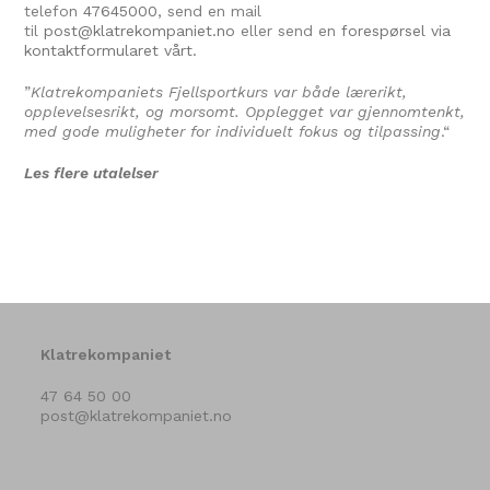
telefon
47645000
, send en mail
til
post@klatrekompaniet.no
eller send en
forespørsel via
kontaktformularet vårt.
”
Klatrekompaniets Fjellsportkurs var både lærerikt,
opplevelsesrikt, og morsomt. Opplegget var gjennomtenkt,
med gode muligheter for individuelt fokus og tilpassing
.
“
Les flere utalelser
Klatrekompaniet
47 64 50 00
post@klatrekompaniet.no