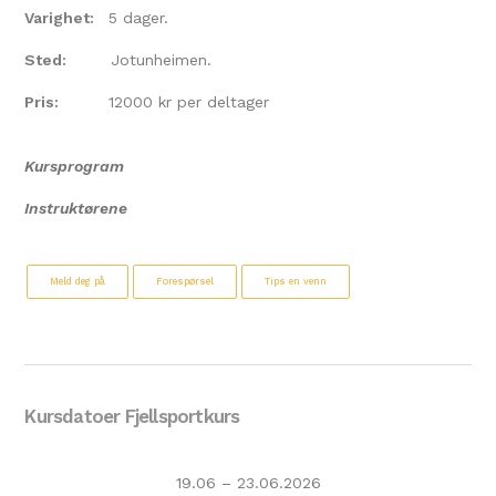
Varighet:
5 dager.
Sted:
Jotunheimen.
Pris:
12000 kr per deltager
Kursprogram
Instruktørene
Meld deg på
Forespørsel
Tips en venn
Kursdatoer Fjellsportkurs
19.06 – 23.06.2026