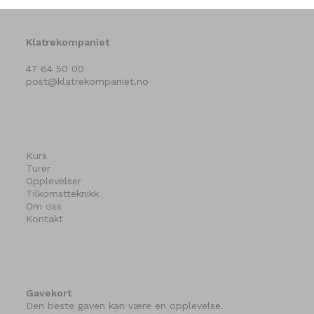
Klatrekompaniet
47 64 50 00
post@klatrekompaniet.no
Kurs
Turer
Opplevelser
Tilkomstteknikk
Om oss
Kontakt
Gavekort
Den beste gaven kan være en opplevelse.